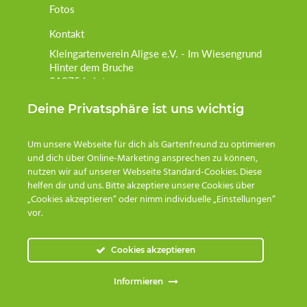
Fotos
Kontakt
Kleingartenverein Aligse e.V. - Im Wiesengrund
Hinter dem Bruche
31275 Lehrte
Deine Privatsphäre ist uns wichtig
Postanschrift:
Marian Jegust
Peiner Heerstraße 26
Um unsere Webseite für dich als Gartenfreund zu optimieren
32175 Lehrte
und dich über Online-Marketing ansprechen zu können,
nutzen wir auf unserer Webseite Standard-Cookies. Diese
Telefon:
helfen dir und uns. Bitte akzeptiere unsere Cookies über
„Cookies akzeptieren“ oder nimm individuelle „Einstellungen“
vor.
E-Mail:
kontakt@kgv-aligse.de
Kontakt
Cookies akzeptieren
Datenschutzerklärung
Informieren
Impressum