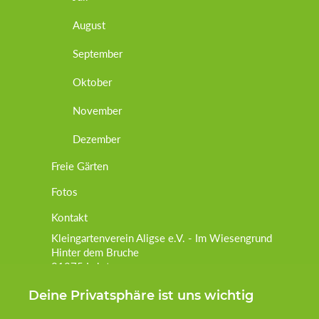
August
September
Oktober
November
Dezember
Freie Gärten
Fotos
Kontakt
Kleingartenverein Aligse e.V. - Im Wiesengrund
Hinter dem Bruche
31275 Lehrte
Deine Privatsphäre ist uns wichtig
Postanschrift:
Marian Jegust